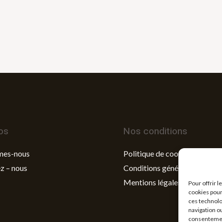
os
Nos conditions
mes-nous
Politique de cookies
z – nous
Conditions générales de vent
Mentions légales
Pour offrir 
cookies pour
ces technolo
navigation ou
consentement