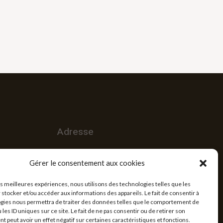
Adresse
Siège social : Lomé, Quartier Agoè
Gérer le consentement aux cookies
es
Téléssou, Tél : (+228) 92 31 33 33/ 98
43 64 64,
les meilleures expériences, nous utilisons des technologies telles que les
 stocker et/ou accéder aux informations des appareils. Le fait de consentir à
gies nous permettra de traiter des données telles que le comportement de
 les ID uniques sur ce site. Le fait de ne pas consentir ou de retirer son
 peut avoir un effet négatif sur certaines caractéristiques et fonctions.