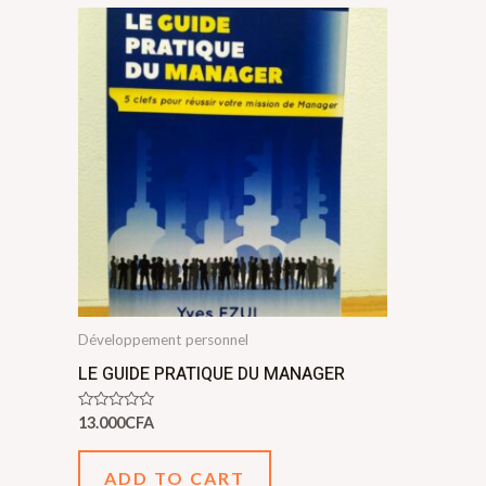
Développement personnel
LE GUIDE PRATIQUE DU MANAGER
Rated
13.000
CFA
0
out
of
ADD TO CART
5