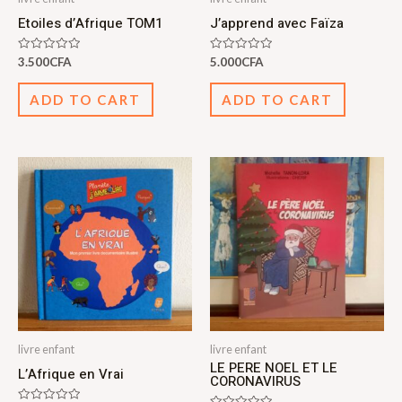
Etoiles d’Afrique TOM1
J’apprend avec Faïza
Rated
Rated
3.500
CFA
5.000
CFA
0
0
out
out
of
of
ADD TO CART
ADD TO CART
5
5
livre enfant
livre enfant
LE PERE NOEL ET LE
L’Afrique en Vrai
CORONAVIRUS