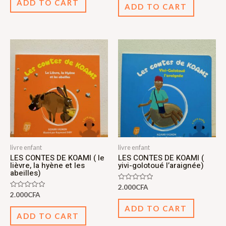
ADD TO CART
of
5
ADD TO CART
5
livre enfant
livre enfant
LES CONTES DE KOAMI ( le
LES CONTES DE KOAMI (
lièvre, la hyène et les
yivi-golotoué l’araignée)
abeilles)
Rated
2.000
CFA
0
Rated
2.000
CFA
out
0
of
out
ADD TO CART
5
of
ADD TO CART
5