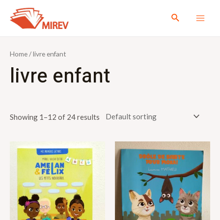
Aller
Rechercher
au
MAI
contenu
ME
Home
/ livre enfant
livre enfant
Showing 1–12 of 24 results