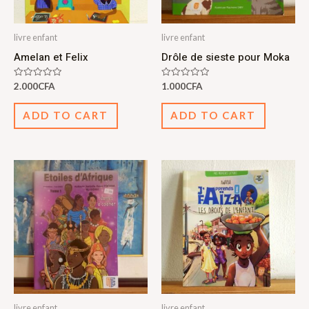
livre enfant
livre enfant
Amelan et Felix
Drôle de sieste pour Moka
Rated
Rated
2.000
CFA
1.000
CFA
0
0
out
out
of
of
ADD TO CART
ADD TO CART
5
5
livre enfant
livre enfant