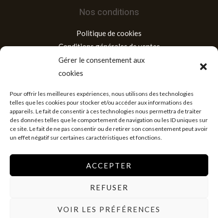
Nos conditions
Politique de cookies
Conditions générales de ventes
Mentions légales
Gérer le consentement aux
cookies
Adresse
Pour offrir les meilleures expériences, nous utilisons des technologies
telles que les cookies pour stocker et/ou accéder aux informations des
appareils. Le fait de consentir à ces technologies nous permettra de traiter
Siège social : Lomé, Quartier Agoè Téléssou, Tél : (+228) 92
des données telles que le comportement de navigation ou les ID uniques sur
31 33 33/ 98 43 64 64,
ce site. Le fait de ne pas consentir ou de retirer son consentement peut avoir
un effet négatif sur certaines caractéristiques et fonctions.
ACCEPTER
REFUSER
Copyright © 2026 Librairie Mirev
VOIR LES PRÉFÉRENCES
Powered by Librairie Mirev