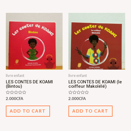
livre enfant
livre enfant
LES CONTES DE KOAMI
LES CONTES DE KOAMI (le
(Bintou)
coiffeur Makolélé)
Rated
Rated
2.000
CFA
2.000
CFA
0
0
out
out
of
of
ADD TO CART
ADD TO CART
5
5