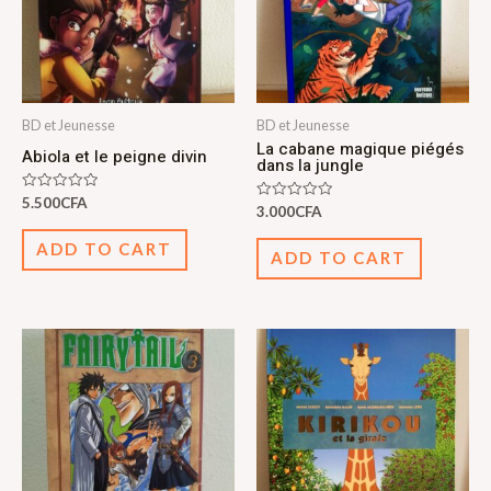
BD et Jeunesse
BD et Jeunesse
La cabane magique piégés
Abiola et le peigne divin
dans la jungle
Rated
5.500
CFA
Rated
3.000
CFA
0
0
out
out
of
ADD TO CART
of
5
ADD TO CART
5