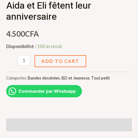
Aida et Eli fêtent leur
anniversaire
4.500
CFA
Disponibilité :
100 in stock
Aida
ADD TO CART
et
Eli
Categories:
Bandes dessinées
,
BD et Jeunesse
,
Tout petit
fêtent
Commander par Whatsapp
leur
anniversaire
quantity
Reviews (0)