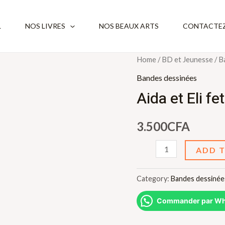
L
NOS LIVRES
NOS BEAUX ARTS
CONTACTEZ
Home
/
BD et Jeunesse
/
B
Bandes dessinées
Aida et Eli fe
3.500
CFA
Aida
ADD 
et
Eli
Category:
Bandes dessinée
fetent
Commander par Wh
leur
anniverssaire