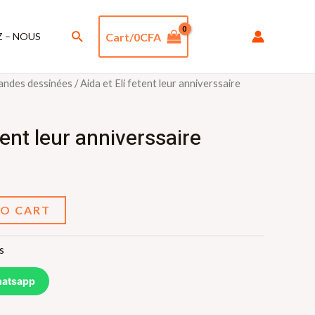
Rechercher
Cart/
0
CFA
 – NOUS
andes dessinées
/ Aida et Eli fetent leur anniverssaire
tent leur anniverssaire
TO CART
s
atsapp