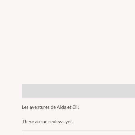
Description
Reviews (0)
Les aventures de Aida et Eli!
There are no reviews yet.