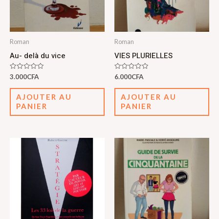
Roman
Roman
Au- delà du vice
VIES PLURIELLES
Note
Note
3.000
CFA
6.000
CFA
0
0
sur
sur
5
5
AJOUTER AU
AJOUTER AU
PANIER
PANIER