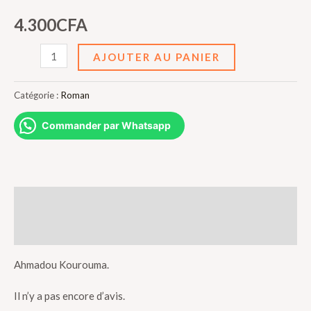
4.300
CFA
quantité
AJOUTER AU PANIER
de
Allah
Catégorie :
Roman
n'est
Commander par Whatsapp
obligé
Description
Avis (0)
Ahmadou Kourouma.
Il n’y a pas encore d’avis.