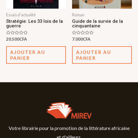
Essais d'actualité
Roman
Stratégie: Les 33 lois de la
Guide de la survie de la
guerre
cinquantaine
Note
Note
20.500
CFA
7.000
CFA
0
0
sur
sur
5
5
AJOUTER AU
AJOUTER AU
PANIER
PANIER
Votre librairie pour la promotion de la littérature africaine
et d'ailleurs.