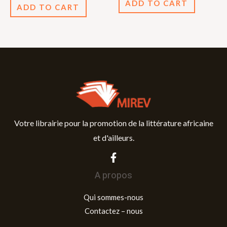
ADD TO CART
of
5
ADD TO CART
5
Votre librairie pour la promotion de la littérature africaine
et d'ailleurs.
A propos
Qui sommes-nous
Contactez – nous