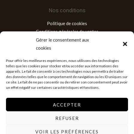
Nos conditions
Politique de cookies
Conditions générales de ventes
Mentions légales
Gérer le consentement aux
cookies
Adresse
Pour offrir les meilleures expériences, nous utilisons des technologies
telles que les cookies pour stocker et/ou accéder aux informations des
appareils. Le fait de consentir à ces technologies nous permettra de traiter
Siège social : Lomé, Quartier Agoè Téléssou, Tél : (+228) 92
des données telles que le comportement de navigation ou les ID uniques sur
31 33 33/ 98 43 64 64,
ce site. Le fait de ne pas consentir ou de retirer son consentement peut avoir
un effet négatif sur certaines caractéristiques et fonctions.
ACCEPTER
REFUSER
Copyright © 2026 Librairie Mirev
VOIR LES PRÉFÉRENCES
Powered by Librairie Mirev