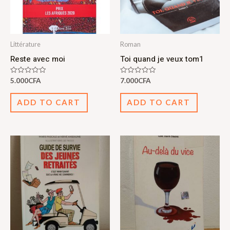
Littérature
Roman
Reste avec moi
Toi quand je veux tom1
Rated
Rated
5.000
CFA
7.000
CFA
0
0
out
out
of
of
ADD TO CART
ADD TO CART
5
5