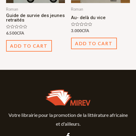
Roman
Roman
Guide de survie des jeunes
Au- delà du vice
retraités
Rated
3.000
CFA
Rated
6.500
CFA
0
0
out
out
of
ADD TO CART
of
5
ADD TO CART
5
Votre librairie pour la promotion de la littérature africaine
et d'ailleurs.