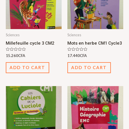
Sciences
Sciences
Millefeuille cycle 3 CM2
Mots en herbe CM1 Cycle3
Rated
Rated
15.260
CFA
17.440
CFA
0
0
out
out
of
of
ADD TO CART
ADD TO CART
5
5