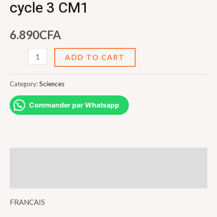
cycle 3 CM1
6.890
CFA
Les
ADD TO CART
cahiers
Mots
Category:
Sciences
en
Commander par Whatsapp
herbes
cycle
3
CM1
Description
quantity
Reviews (0)
FRANCAIS