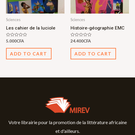
Sciences
Sciences
Les cahier de la luciole
Histoire-géographie EMC
Rated
Rated
5.000
CFA
24.400
CFA
0
0
out
out
of
of
ADD TO CART
ADD TO CART
5
5
Votre librairie pour la promotion de la littérature africaine
et d'ailleurs.