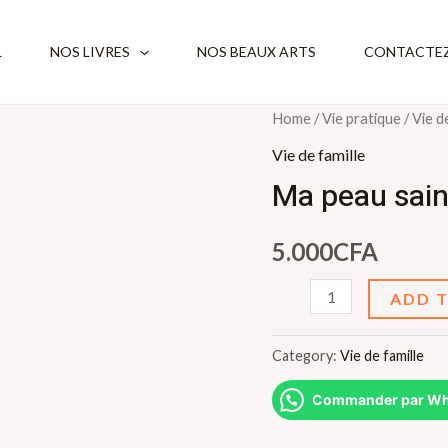
L
NOS LIVRES
NOS BEAUX ARTS
CONTACTEZ
Home
/
Vie pratique
/
Vie d
Vie de famille
Ma peau saine
5.000
CFA
Ma
ADD 
peau
saine
Category:
Vie de famille
et
Commander par Wh
belle
au