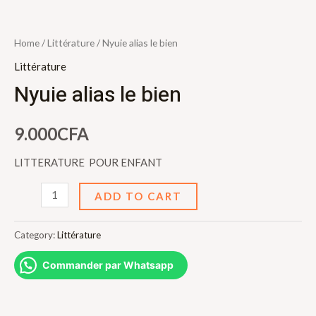
Home
/
Littérature
/ Nyuie alias le bien
Littérature
Nyuie alias le bien
9.000
CFA
LITTERATURE POUR ENFANT
Nyuie
ADD TO CART
alias
le
Category:
Littérature
bien
Commander par Whatsapp
quantity