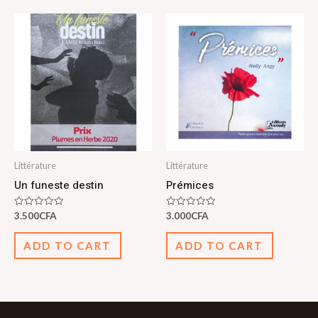
Littérature
Littérature
Un funeste destin
Prémices
Rated
Rated
3.500
CFA
3.000
CFA
0
0
out
out
of
of
ADD TO CART
ADD TO CART
5
5