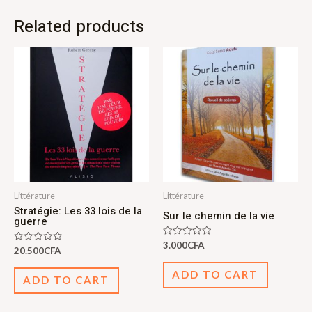
Related products
Littérature
Littérature
Stratégie: Les 33 lois de la
Sur le chemin de la vie
guerre
Rated
3.000
CFA
Rated
20.500
CFA
0
0
out
out
of
ADD TO CART
of
5
ADD TO CART
5