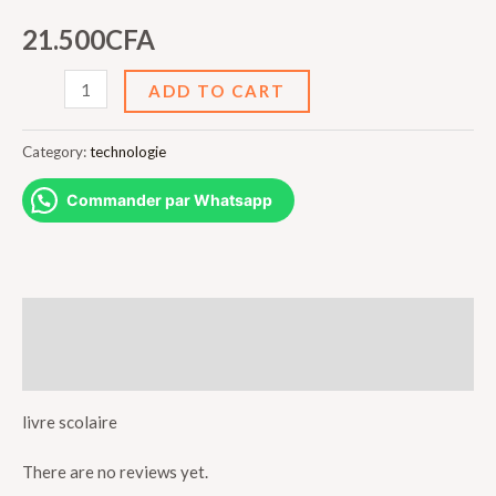
21.500
CFA
Physique
ADD TO CART
chimie
3è
Category:
technologie
quantity
Commander par Whatsapp
Description
Reviews (0)
livre scolaire
There are no reviews yet.