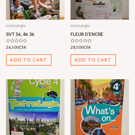
technologie
technologie
SVT 5è, 4è 3è
FLEUR D’ENCRE
Rated
Rated
26.500
CFA
28.500
CFA
0
0
out
out
of
of
ADD TO CART
ADD TO CART
5
5