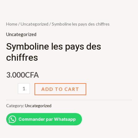
Home
/
Uncategorized
/ Symboline les pays des chiffres
Uncategorized
Symboline les pays des
chiffres
3.000
CFA
Symboline
ADD TO CART
les
pays
Category:
Uncategorized
des
Commander par Whatsapp
chiffres
quantity