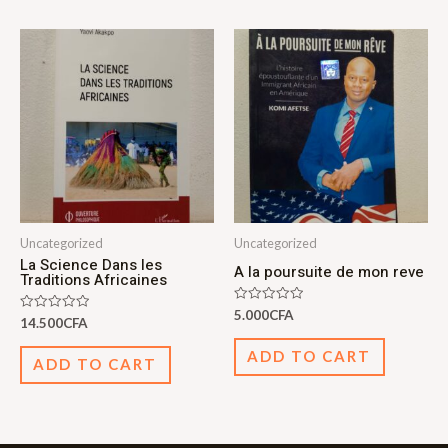
Uncategorized
Uncategorized
La Science Dans les
A la poursuite de mon reve
Traditions Africaines
Rated
5.000
CFA
Rated
14.500
CFA
0
0
out
out
of
ADD TO CART
of
5
ADD TO CART
5