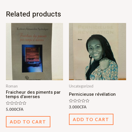
Related products
Roman
Uncategorized
Fraicheur des piments par
Pernicieuse révélation
temps d’averses
Rated
3.000
CFA
Rated
5.000
CFA
0
0
out
out
of
ADD TO CART
of
5
ADD TO CART
5