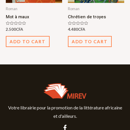
Roman
Roman
Mot à maux
Chrétien de troyes
Rated
Rated
2.500
CFA
4.480
CFA
0
0
out
out
of
of
ADD TO CART
ADD TO CART
5
5
Votre librairie pour la promotion de la littérature africaine
et d'ailleurs.