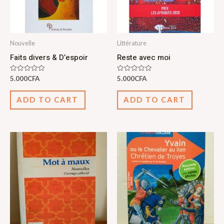
Nouvelle
Littérature
Faits divers & D’espoir
Reste avec moi
Rated
Rated
5.000
CFA
5.000
CFA
0
0
out
out
of
of
ADD TO CART
ADD TO CART
5
5