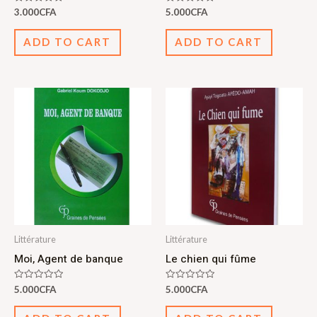
Rated
Rated
3.000
CFA
5.000
CFA
0
0
out
out
of
of
ADD TO CART
ADD TO CART
5
5
Littérature
Littérature
Moi, Agent de banque
Le chien qui fûme
Rated
Rated
5.000
CFA
5.000
CFA
0
0
out
out
of
of