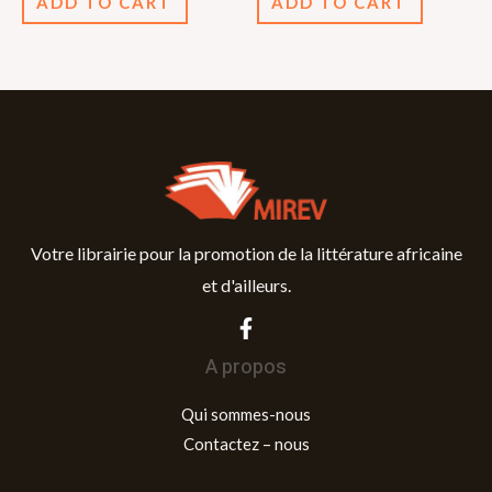
ADD TO CART
ADD TO CART
5
5
Votre librairie pour la promotion de la littérature africaine
et d'ailleurs.
A propos
Qui sommes-nous
Contactez – nous