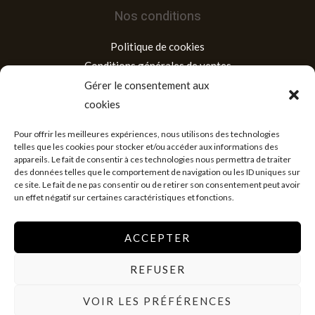
Nos conditions
Politique de cookies
Conditions générales de ventes
Mentions légales
Gérer le consentement aux
cookies
Adresse
Pour offrir les meilleures expériences, nous utilisons des technologies
telles que les cookies pour stocker et/ou accéder aux informations des
appareils. Le fait de consentir à ces technologies nous permettra de traiter
Siège social : Lomé, Quartier Agoè Téléssou, Tél : (+228) 92
des données telles que le comportement de navigation ou les ID uniques sur
31 33 33/ 98 43 64 64,
ce site. Le fait de ne pas consentir ou de retirer son consentement peut avoir
un effet négatif sur certaines caractéristiques et fonctions.
ACCEPTER
REFUSER
Copyright © 2026 Librairie Mirev
VOIR LES PRÉFÉRENCES
Powered by Librairie Mirev